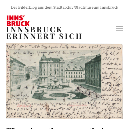
Der Bilderblog aus dem Stadtarchiv/Stadtmuseum Innsbruck
INNSBRUCK
O
ERINNERT SICH
M
M