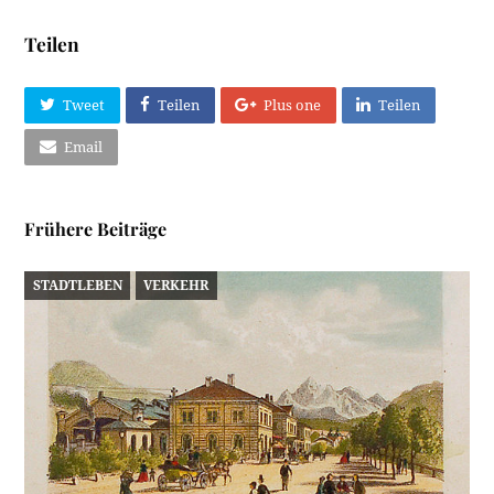
Teilen
Tweet
Teilen
Plus one
Teilen
Email
Frühere Beiträge
STADTLEBEN
VERKEHR