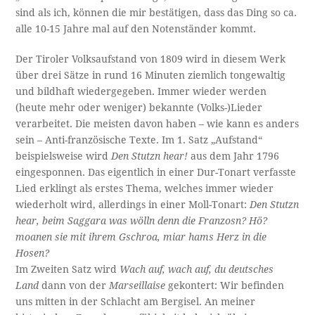
sind als ich, können die mir bestätigen, dass das Ding so ca.
alle 10-15 Jahre mal auf den Notenständer kommt.
Der Tiroler Volksaufstand von 1809 wird in diesem Werk
über drei Sätze in rund 16 Minuten ziemlich tongewaltig
und bildhaft wiedergegeben. Immer wieder werden
(heute mehr oder weniger) bekannte (Volks-)Lieder
verarbeitet. Die meisten davon haben – wie kann es anders
sein – Anti-französische Texte. Im 1. Satz „Aufstand“
beispielsweise wird
Den Stutzn hear!
aus dem Jahr 1796
eingesponnen. Das eigentlich in einer Dur-Tonart verfasste
Lied erklingt als erstes Thema, welches immer wieder
wiederholt wird, allerdings in einer Moll-Tonart:
Den Stutzn
hear, beim Saggara was wölln denn die Franzosn? Hö?
moanen sie mit ihrem Gschroa, miar hams Herz in die
Hosen?
Im Zweiten Satz wird
Wach auf, wach auf, du deutsches
Land
dann von der
Marseillaise
gekontert: Wir befinden
uns mitten in der Schlacht am Bergisel. An meiner