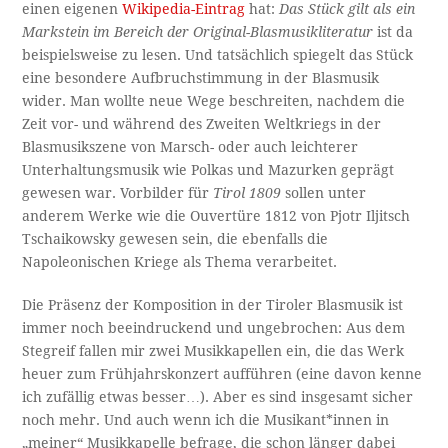
einen eigenen
Wikipedia-Eintrag
hat:
Das Stück gilt als ein
Markstein im Bereich der Original-Blasmusikliteratur
ist da
beispielsweise zu lesen. Und tatsächlich spiegelt das Stück
eine besondere Aufbruchstimmung in der Blasmusik
wider. Man wollte neue Wege beschreiten, nachdem die
Zeit vor- und während des Zweiten Weltkriegs in der
Blasmusikszene von Marsch- oder auch leichterer
Unterhaltungsmusik wie Polkas und Mazurken geprägt
gewesen war. Vorbilder für
Tirol 1809
sollen unter
anderem Werke wie die Ouvertüre 1812 von Pjotr Iljitsch
Tschaikowsky gewesen sein, die ebenfalls die
Napoleonischen Kriege als Thema verarbeitet.
Die Präsenz der Komposition in der Tiroler Blasmusik ist
immer noch beeindruckend und ungebrochen: Aus dem
Stegreif fallen mir zwei Musikkapellen ein, die das Werk
heuer zum Frühjahrskonzert aufführen (eine davon kenne
ich zufällig etwas besser…). Aber es sind insgesamt sicher
noch mehr. Und auch wenn ich die Musikant*innen in
„meiner“ Musikkapelle befrage, die schon länger dabei