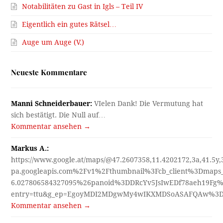
Notabilitäten zu Gast in Igls – Teil IV
Eigentlich ein gutes Rätsel…
Auge um Auge (V.)
Neueste Kommentare
Manni Schneiderbauer:
VIelen Dank! Die Vermutung hat
sich bestätigt. Die Null auf…
Kommentar ansehen →
Markus A.:
https://www.google.at/maps/@47.2607358,11.4202172,3a,41.5y
pa.googleapis.com%2Fv1%2Fthumbnail%3Fcb_client%3Dmap
6.027806584327095%26panoid%3DDRcYv5JsIwEDf78aeh19Fg%
entry=ttu&g_ep=EgoyMDI2MDgwMy4wIKXMDSoASAFQAw%3
Kommentar ansehen →