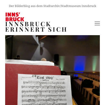
Der Bilderblog aus dem Stadtarchiv/Stadtmuseum Innsbruck
INNSBRUCK
O
ERINNERT SICH
M
M