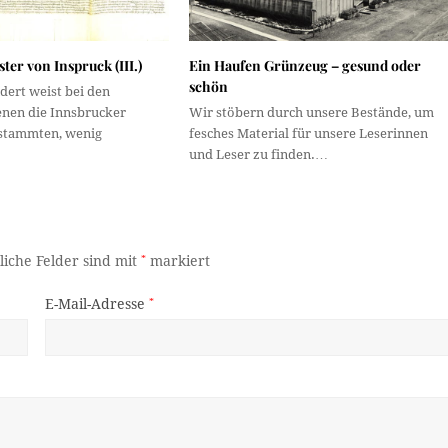
ter von Inspruck (III.)
Ein Haufen Grünzeug – gesund oder
schön
dert weist bei den
enen die Innsbrucker
Wir stöbern durch unsere Bestände, um
stammten, wenig
fesches Material für unsere Leserinnen
und Leser zu finden.…
liche Felder sind mit
*
markiert
E-Mail-Adresse
*