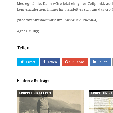
Messegelände. Dann wäre jetzt ein guter Zeitpunkt, auc
kennenzulernen. Immerhin handelt es sich um das größt
(Stadtarchiv/Stadtmuseum Innsbruck, Ph-7464)
Agnes Muigg
Teilen
Tweet
Teilen
Plus one
Teilen
Frühere Beiträge
ARBEIT UND ALLTAG
ARBEIT UND 