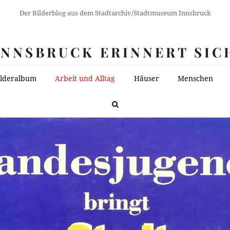
Der Bilderblog aus dem Stadtarchiv/Stadtmuseum Innsbruck
INNSBRUCK ERINNERT SIC
ilderalbum
Arbeit und Alltag
Häuser
Menschen