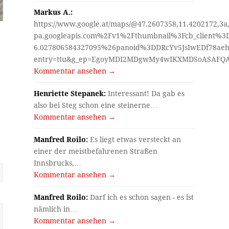
Markus A.:
https://www.google.at/maps/@47.2607358,11.4202172,3a
pa.googleapis.com%2Fv1%2Fthumbnail%3Fcb_client%
6.027806584327095%26panoid%3DDRcYv5JsIwEDf78aeh
entry=ttu&g_ep=EgoyMDI2MDgwMy4wIKXMDSoASAF
Kommentar ansehen →
Henriette Stepanek:
Interessant! Da gab es
also bei Steg schon eine steinerne…
Kommentar ansehen →
Manfred Roilo:
Es liegt etwas versteckt an
einer der meistbefahrenen Straßen
Innsbrucks,…
Kommentar ansehen →
Manfred Roilo:
Darf ich es schon sagen - es ist
nämlich in…
Kommentar ansehen →