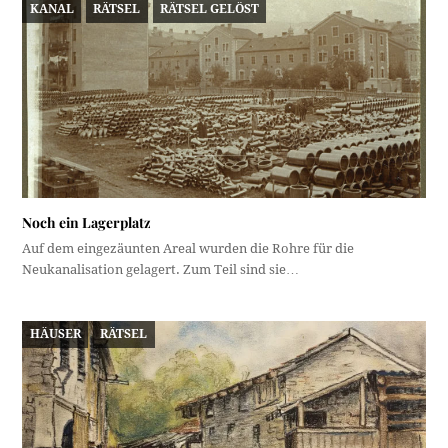
KANAL
RÄTSEL
RÄTSEL GELÖST
Noch ein Lagerplatz
Auf dem eingezäunten Areal wurden die Rohre für die
Neukanalisation gelagert. Zum Teil sind sie…
HÄUSER
RÄTSEL