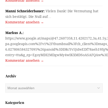
Kommentar ansehen →
Manni Schneiderbauer:
VIelen Dank! Die Vermutung hat
sich bestätigt. Die Null auf…
Kommentar ansehen →
Markus A.:
https://www.google.at/maps/@47.2607358,11.4202172,3a,41.5y
pa.googleapis.com%2Fv1%2Fthumbnail%3Fcb_client%3Dmap
6.027806584327095%26panoid%3DDRcYv5JsIwEDf78aeh19Fg%
entry=ttu&g_ep=EgoyMDI2MDgwMy4wIKXMDSoASAFQAw%3
Kommentar ansehen →
Archiv
Archiv
Kategorien