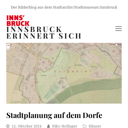
Der Bilderblog aus dem Stadtarchiv/Stadtmuseum Innsbruck
INNSBRUCK
O
ERINNERT SICH
M
M
Stadtplanung auf dem Dorfe
12. Oktober 2024
Niko Hofinger
Häuser