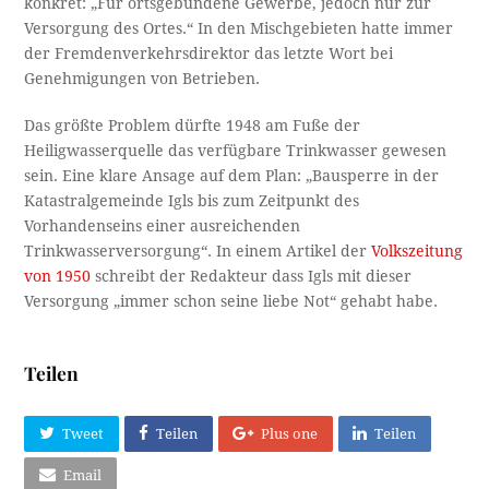
konkret: „Für ortsgebundene Gewerbe, jedoch nur zur
Versorgung des Ortes.“ In den Mischgebieten hatte immer
der Fremdenverkehrsdirektor das letzte Wort bei
Genehmigungen von Betrieben.
Das größte Problem dürfte 1948 am Fuße der
Heiligwasserquelle das verfügbare Trinkwasser gewesen
sein. Eine klare Ansage auf dem Plan: „Bausperre in der
Katastralgemeinde Igls bis zum Zeitpunkt des
Vorhandenseins einer ausreichenden
Trinkwasserversorgung“. In einem Artikel der
Volkszeitung
von 1950
schreibt der Redakteur dass Igls mit dieser
Versorgung „immer schon seine liebe Not“ gehabt habe.
Teilen
Tweet
Teilen
Plus one
Teilen
Email