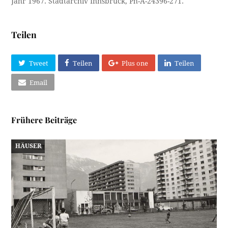
Jahr 1967. Stadtarchiv Innsbruck, Ph-A-24396-271.
Teilen
Tweet
Teilen
Plus one
Teilen
Email
Frühere Beiträge
HÄUSER