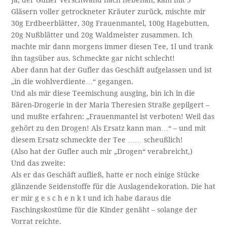
Ja, der Gufler verschwand nach nebenan, kam mit 5
Gläsern voller getrockneter Kräuter zurück, mischte mir
30g Erdbeerblätter, 30g Frauenmantel, 100g Hagebutten,
20g Nußblätter und 20g Waldmeister zusammen. Ich
machte mir dann morgens immer diesen Tee, 1l und trank
ihn tagsüber aus. Schmeckte gar nicht schlecht!
Aber dann hat der Gufler das Geschäft aufgelassen und ist
„in die wohlverdiente…“ gegangen.
Und als mir diese Teemischung ausging, bin ich in die
Bären-Drogerie in der Maria Theresien Straße gepilgert –
und mußte erfahren: „Frauenmantel ist verboten! Weil das
gehört zu den Drogen! Als Ersatz kann man…“ – und mit
diesem Ersatz schmeckte der Tee …… scheußlich!
(Also hat der Gufler auch mir „Drogen“ verabreicht,)
Und das zweite:
Als er das Geschäft aufließ, hatte er noch einige Stücke
glänzende Seidenstoffe für die Auslagendekoration. Die hat
er mir g e s c h e n k t und ich habe daraus die
Faschingskostüme für die Kinder genäht – solange der
Vorrat reichte.