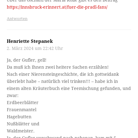
Über das Gschäftl der Maria Kölle gibt es den Beitrag
https://innsbruck-erinnert.at/fuer-die-pradl-fans/
Antworten
Henriette Stepanek
2. März 2024 um 22:42 Uhr
Ja, der Gufler, gell!
Da muß ich Ihnen zwei heitere Sachen erzählen!
Nach einer Nierensteingeschichte, die ich gottseidank
überlebt habe – natürlich viel trinken!!! – habe ich in
einem alten Kräuterbuch eine Teemischung gefunden, und
zwar:
Erdbeerblätter
Frauenmantel
Hagebutten
Nußblätter und
Waldmeister.