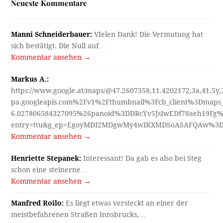
Neueste Kommentare
Manni Schneiderbauer:
VIelen Dank! Die Vermutung hat
sich bestätigt. Die Null auf…
Kommentar ansehen →
Markus A.:
https://www.google.at/maps/@47.2607358,11.4202172,3a,41.5y
pa.googleapis.com%2Fv1%2Fthumbnail%3Fcb_client%3Dmap
6.027806584327095%26panoid%3DDRcYv5JsIwEDf78aeh19Fg%
entry=ttu&g_ep=EgoyMDI2MDgwMy4wIKXMDSoASAFQAw%3
Kommentar ansehen →
Henriette Stepanek:
Interessant! Da gab es also bei Steg
schon eine steinerne…
Kommentar ansehen →
Manfred Roilo:
Es liegt etwas versteckt an einer der
meistbefahrenen Straßen Innsbrucks,…