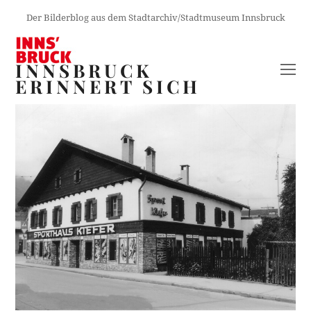
Der Bilderblog aus dem Stadtarchiv/Stadtmuseum Innsbruck
INNSBRUCK
O
ERINNERT SICH
M
M