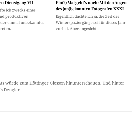
en Dienstgang VII
Ein(?) Mal geht’s noch: Mit den Augen
des (un)bekannten Fotografen XXXI
fte ich zwecks eines
und produktiven
Eigentlich dachte ich ja, die Zeit der
eder einmal unbekanntes
Winterspaziergänge sei für dieses Jahr
treten.…
vorbei. Aber angesichts…
chts würde zum Höttinger Giessen hinunterschauen. Und hinter
fs Dengler.