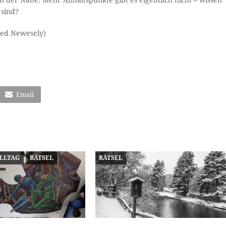
 sind?
ied Newesely)
Email
ALLTAG
RÄTSEL
RÄTSEL