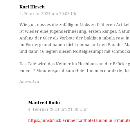
Karl Hirsch
4. Februar 2024 um 20:08 Uhr
Wie gut, dass es die zufälligen Links zu früheren Artik
ist wieder eine Jugenderinnerung. ersten Ranges. Natür
Anfang der 60er als Vorbote der baldigen tabula rasa 
im Vordergrund haben nicht einmal auf den Bau des Ma
und dann 16 legten diesen Nostalgiesumpf mit schmuck
Das Café wird das Neuner im Hochhaus an der Brücke ge
einem 7 Minutensprint zum Hotel Union ermunterte, h
Antworten
Manfred Roilo
4. Februar 2024 um 21:40 Uhr
https://innsbruck-erinnert.at/hotel-union-in-6-mi