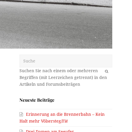
Suche
OK
Neueste Beiträge
Erinnerung an die Brennerbahn – Kein
Halt mehr Völsersteg/Fié
Drei Damen am Seeufer