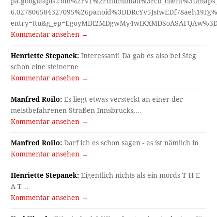
pa.googleapis.com%2Fv1%2Fthumbnail%3Fcb_client%3Dmap
6.027806584327095%26panoid%3DDRcYv5JsIwEDf78aeh19Fg%
entry=ttu&g_ep=EgoyMDI2MDgwMy4wIKXMDSoASAFQAw%3
Kommentar ansehen →
Henriette Stepanek:
Interessant! Da gab es also bei Steg
schon eine steinerne…
Kommentar ansehen →
Manfred Roilo:
Es liegt etwas versteckt an einer der
meistbefahrenen Straßen Innsbrucks,…
Kommentar ansehen →
Manfred Roilo:
Darf ich es schon sagen - es ist nämlich in…
Kommentar ansehen →
Henriette Stepanek:
Eigentlich nichts als ein mords T H E
A T…
Kommentar ansehen →