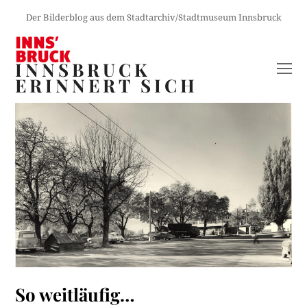
Der Bilderblog aus dem Stadtarchiv/Stadtmuseum Innsbruck
INNSBRUCK
O
ERINNERT SICH
M
M
So weitläufig…