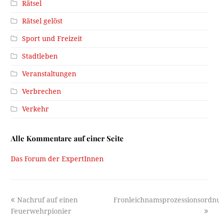
Rätsel
Rätsel gelöst
Sport und Freizeit
Stadtleben
Veranstaltungen
Verbrechen
Verkehr
Alle Kommentare auf einer Seite
Das Forum der ExpertInnen
previous
next
Nachruf auf einen
Fronleichnamsprozessionsordn
post:
post:
Feuerwehrpionier