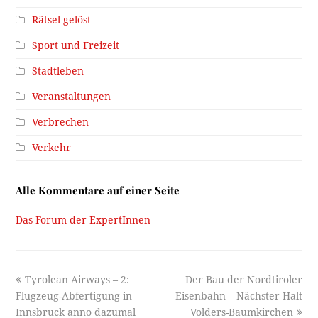
Rätsel gelöst
Sport und Freizeit
Stadtleben
Veranstaltungen
Verbrechen
Verkehr
Alle Kommentare auf einer Seite
Das Forum der ExpertInnen
previous
next
Tyrolean Airways – 2:
Der Bau der Nordtiroler
post:
post:
Flugzeug-Abfertigung in
Eisenbahn – Nächster Halt
Innsbruck anno dazumal
Volders-Baumkirchen