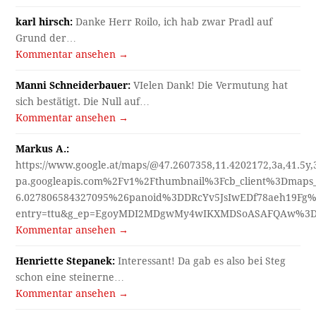
karl hirsch:
Danke Herr Roilo, ich hab zwar Pradl auf
Grund der…
Kommentar ansehen →
Manni Schneiderbauer:
VIelen Dank! Die Vermutung hat
sich bestätigt. Die Null auf…
Kommentar ansehen →
Markus A.:
https://www.google.at/maps/@47.2607358,11.4202172,3a,41.5y
pa.googleapis.com%2Fv1%2Fthumbnail%3Fcb_client%3Dmap
6.027806584327095%26panoid%3DDRcYv5JsIwEDf78aeh19Fg%
entry=ttu&g_ep=EgoyMDI2MDgwMy4wIKXMDSoASAFQAw%3
Kommentar ansehen →
Henriette Stepanek:
Interessant! Da gab es also bei Steg
schon eine steinerne…
Kommentar ansehen →