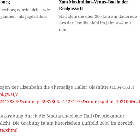
rburg
Zum Maximilian-Venus-Bad in der
Riedgasse II
iherburg wurde nicht - wie
glauben - als Jagdschloss
Nachdem die über 200 Jahre andauernde
Ära der Familie Liebl im Jahr 1842 mit
dem…
ogen der Eisenbahn die ehemalige Haller Glashütte (1534-1635).
ol.gv.at/?
4128875&centery=5987805.214251975&centerspatial=102100&ca
sgrabung durch die Stadtarchäologie Hall (Dr. Alexander
icht. Die Grabung ist am historischen Luftbild 2009 im Bereich
rte.xhtml