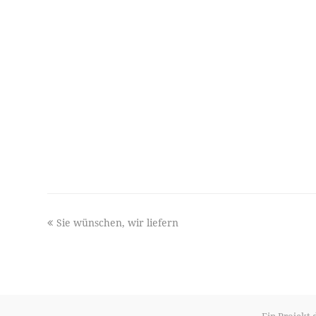
previous
Sie wünschen, wir liefern
post: