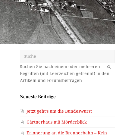
Suche
OK
m
Neueste Beiträge
Jetzt geht’s um die Bundeswurst
Gärtnerhaus mit Mörderblick
Erinnerung an die Brennerbahn – Kein