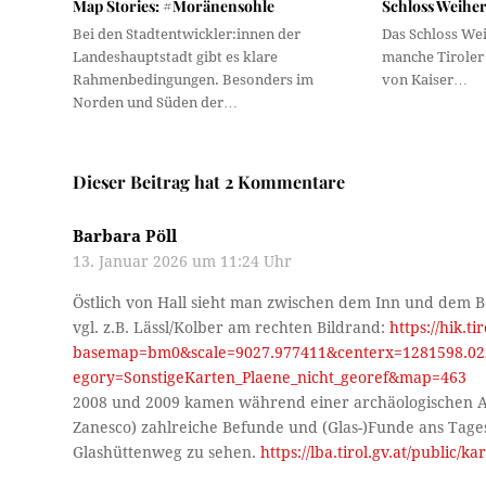
Map Stories: #Moränensohle
Schloss Weihe
Bei den Stadtentwickler:innen der
Das Schloss We
Landeshauptstadt gibt es klare
manche Tiroler 
Rahmenbedingungen. Besonders im
von Kaiser…
Norden und Süden der…
Dieser Beitrag hat 2 Kommentare
Barbara Pöll
13. Januar 2026 um 11:24 Uhr
Östlich von Hall sieht man zwischen dem Inn und dem B
vgl. z.B. Lässl/Kolber am rechten Bildrand:
https://hik.tir
basemap=bm0&scale=9027.977411&centerx=1281598.022
egory=SonstigeKarten_Plaene_nicht_georef&map=463
2008 und 2009 kamen während einer archäologischen Au
Zanesco) zahlreiche Befunde und (Glas-)Funde ans Tagesl
Glashüttenweg zu sehen.
https://lba.tirol.gv.at/public/ka