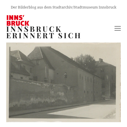
Der Bilderblog aus dem Stadtarchiv/Stadtmuseum Innsbruck
INNSBRUCK
O
ERINNERT SICH
M
M