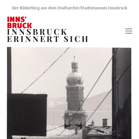
Der Bilderblog aus dem Stadtarchiv/Stadtmuseum Innsbruck
INNSBRUCK
O
ERINNERT SICH
M
M