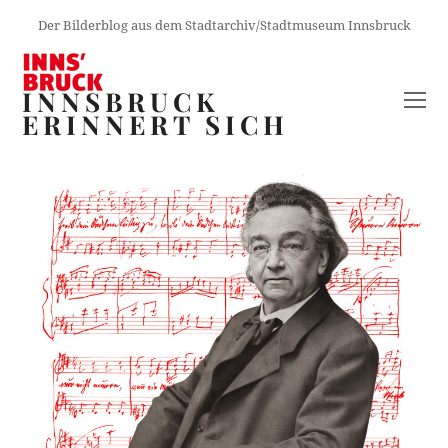
Der Bilderblog aus dem Stadtarchiv/Stadtmuseum Innsbruck
INNSBRUCK
O
ERINNERT SICH
M
M