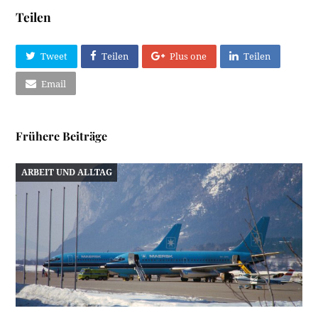
Teilen
Tweet
Teilen
Plus one
Teilen
Email
Frühere Beiträge
ARBEIT UND ALLTAG