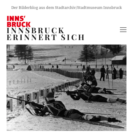
Der Bilderblog aus dem Stadtarchiv/Stadtmuseum Innsbruck
INNSBRUCK
O
ERINNERT SICH
M
M