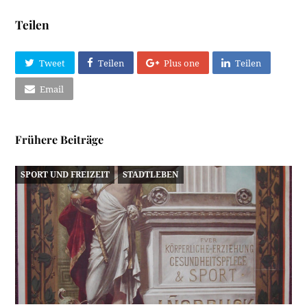
Teilen
Tweet
Teilen
Plus one
Teilen
Email
Frühere Beiträge
SPORT UND FREIZEIT
STADTLEBEN