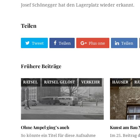
Josef Schönegger hat den Lagerplatz wieder erkannt.
Teilen
Tweet
Teilen
Plus one
Teilen
Frühere Beiträge
RÄTSEL
RÄTSEL GELÖST
VERKEHR
HÄUSER
RÄ
Ohne Ampel ging’s auch
Kunst am Bau
So könnte ein Titel für diese Aufnahme
Im 25. Beitrag 