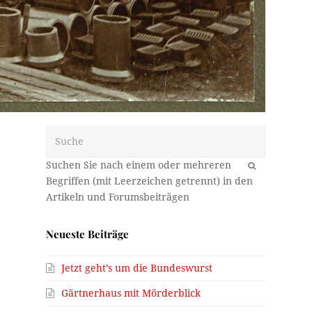
Suche
OK
s
Neueste Beiträge
Jetzt geht’s um die Bundeswurst
Gärtnerhaus mit Mörderblick