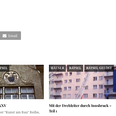
Email
TSEL
HÄUSER
RÄTSEL
RÄTSEL GELÖST
 XXV
Mit der Drehleiter durch Innsbruck –
Teil 1
der "Kunst am Bau" Reihe,