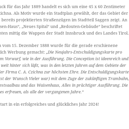
ck für das Jahr 1889 handelt es sich um eine 45 x 60 Zentimeter
ichna. Als Motiv wurde ein Stadtplan gewählt, der das Gebiet der
bereits projektierten Straßenzügen im Stadtteil Saggen zeigt. An
isen-Haus“, „Neues Spital“ und „Redouten-Gebäude“ beschriftet
unten mittig die Wappen der Stadt Innsbruck und des Landes Tirol.
en vom 15. Dezember 1888 wurde für die gerade erschienene
tlich Werbung gemacht:
„Die Neujahrs-Entschuldigungskarte pro
im Vorwurf, wie in der Ausführung. Die Conception ist ideenreich und
s weit hinter sich läßt, was in den letzten Jahren auf dem Gebiete der
t der Firma C. A. Czichna zur höchsten Ehre. Die Entschuldigungskarte
ngst der Wunsch Vieler war) mit dem Zuge der zukünftigen Trambahn
 Festsaalbau und das Waisenhaus, Alles in prächtiger Ausführung. Die
es erfreuen, als alle der vergangenen Jahre.“
rt in ein erfolgreiches und glückliches Jahr 2024!