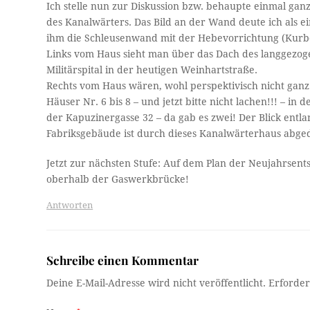
Ich stelle nun zur Diskussion bzw. behaupte einmal gan
des Kanalwärters. Das Bild an der Wand deute ich als e
ihm die Schleusenwand mit der Hebevorrichtung (Kurb
Links vom Haus sieht man über das Dach des langgez
Militärspital in der heutigen Weinhartstraße.
Rechts vom Haus wären, wohl perspektivisch nicht ganz ri
Häuser Nr. 6 bis 8 – und jetzt bitte nicht lachen!!! – i
der Kapuzinergasse 32 – da gab es zwei! Der Blick entl
Fabriksgebäude ist durch dieses Kanalwärterhaus abge
Jetzt zur nächsten Stufe: Auf dem Plan der Neujahrsents
oberhalb der Gaswerkbrücke!
Antworten
Schreibe einen Kommentar
Deine E-Mail-Adresse wird nicht veröffentlicht.
Erforder