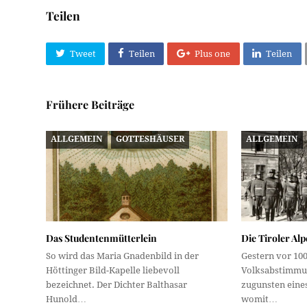
Teilen
Tweet
Teilen
Plus one
Teilen
Frühere Beiträge
ALLGEMEIN
GOTTESHÄUSER
ALLGEMEIN
Das Studentenmütterlein
Die Tiroler Alp
So wird das Maria Gnadenbild in der
Gestern vor 100
Höttinger Bild-Kapelle liebevoll
Volksabstimmu
bezeichnet. Der Dichter Balthasar
zugunsten eines
Hunold…
womit…