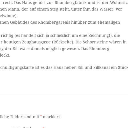
z frech: Das Haus gehört zur Rhombergfabrik und ist der Wohnsitz
inen Mann, der auf einem Steg steht, unter ihm das Wasser, vor
elwinde).
ogenen Gebäudes des Rhombergareals hinüber zum ehemaligen
chtig (es handelt sich ja schließlich um eine Zeichnung!), die
n der heutigen Zeughausgasse (Rückseite). Die Schornsteine wären in
ang der Sill wäre damals möglich gewesen. Das Rhomberg-
deckt.
chuldigungskarte ist es das Haus neben Sill und Sillkanal ein Stüc
liche Felder sind mit
*
markiert