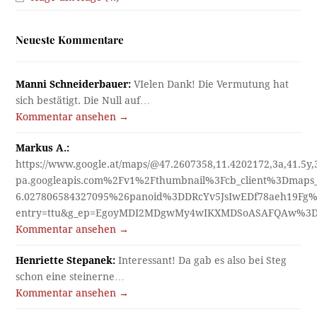
Neueste Kommentare
Manni Schneiderbauer:
VIelen Dank! Die Vermutung hat
sich bestätigt. Die Null auf…
Kommentar ansehen →
Markus A.:
https://www.google.at/maps/@47.2607358,11.4202172,3a,41.5y
pa.googleapis.com%2Fv1%2Fthumbnail%3Fcb_client%3Dmap
6.027806584327095%26panoid%3DDRcYv5JsIwEDf78aeh19Fg%
entry=ttu&g_ep=EgoyMDI2MDgwMy4wIKXMDSoASAFQAw%3
Kommentar ansehen →
Henriette Stepanek:
Interessant! Da gab es also bei Steg
schon eine steinerne…
Kommentar ansehen →