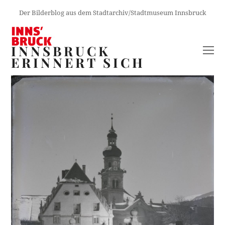
Der Bilderblog aus dem Stadtarchiv/Stadtmuseum Innsbruck
INNSBRUCK
O
ERINNERT SICH
M
M