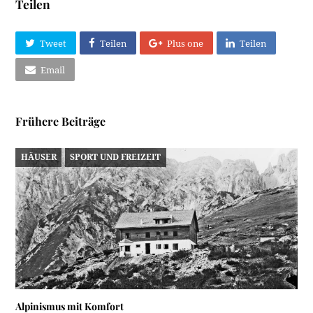
Teilen
Tweet
Teilen
Plus one
Teilen
Email
Frühere Beiträge
HÄUSER
SPORT UND FREIZEIT
Alpinismus mit Komfort