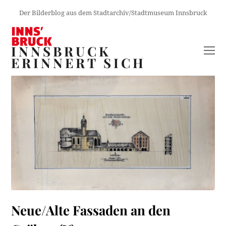
Der Bilderblog aus dem Stadtarchiv/Stadtmuseum Innsbruck
INNSBRUCK
O
ERINNERT SICH
M
M
Neue/Alte Fassaden an den