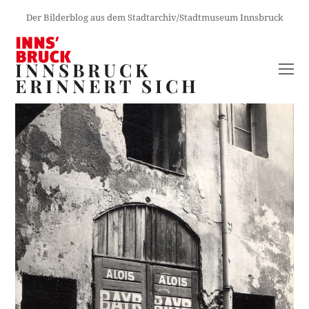
Der Bilderblog aus dem Stadtarchiv/Stadtmuseum Innsbruck
INNSBRUCK
O
ERINNERT SICH
M
M