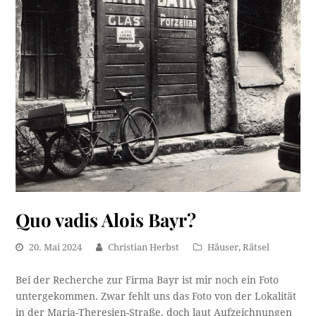
Quo vadis Alois Bayr?
20. Mai 2024
Christian Herbst
Häuser
,
Rätsel
Bei der Recherche zur Firma Bayr ist mir noch ein Foto
untergekommen. Zwar fehlt uns das Foto von der Lokalität
in der Maria-Theresien-Straße, doch laut Aufzeichnungen