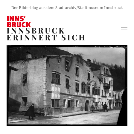
Der Bilderblog aus dem Stadtarchiv/Stadtmuseum Innsbruck
INNSBRUCK
O
ERINNERT SICH
M
M