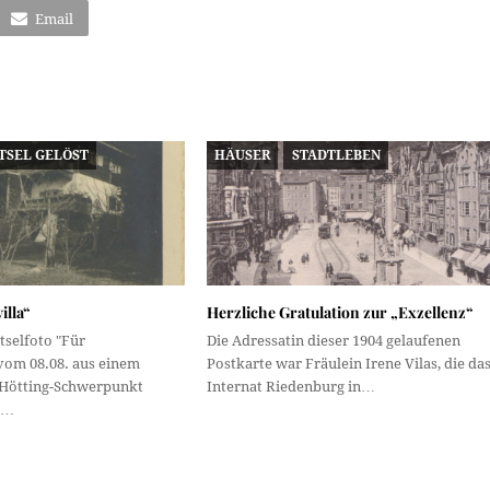
Email
TSEL GELÖST
HÄUSER
STADTLEBEN
illa“
Herzliche Gratulation zur „Exzellenz“
tselfoto "Für
Die Adressatin dieser 1904 gelaufenen
vom 08.08. aus einem
Postkarte war Fräulein Irene Vilas, die da
 Hötting-Schwerpunkt
Internat Riedenburg in…
r…