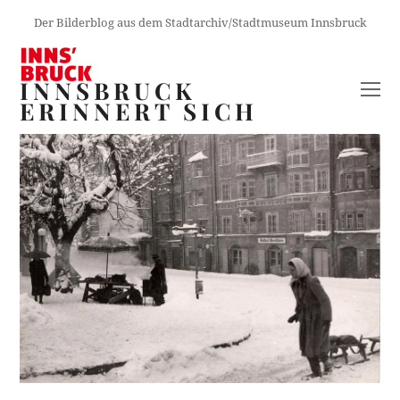
Der Bilderblog aus dem Stadtarchiv/Stadtmuseum Innsbruck
INNSBRUCK
O
ERINNERT SICH
M
M