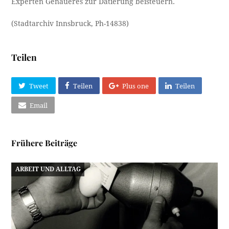
Experten Genaueres zur Datierung beisteuern.
(Stadtarchiv Innsbruck, Ph-14838)
Teilen
Tweet
Teilen
Plus one
Teilen
Email
Frühere Beiträge
ARBEIT UND ALLTAG