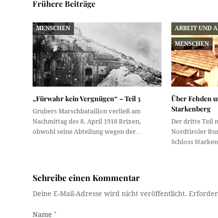
Frühere Beiträge
MENSCHEN
ARBEIT UND 
MENSCHEN
„Fürwahr kein Vergnügen“ – Teil 3
Über Fehden un
Starkenberg
Grubers Marschbataillon verließ am
Nachmittag des 8. April 1918 Brixen,
Der dritte Teil
obwohl seine Abteilung wegen der…
Nordtiroler Bu
Schloss Starke
Schreibe einen Kommentar
Deine E-Mail-Adresse wird nicht veröffentlicht.
Erforder
Name
*