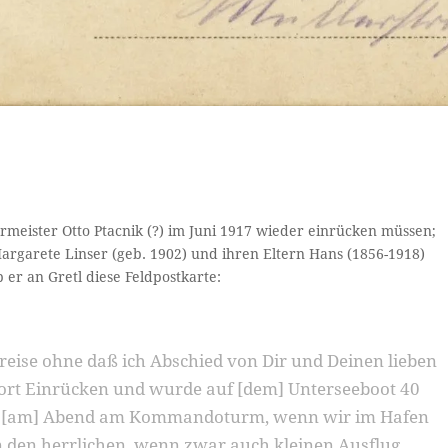
iermeister Otto Ptacnik (?) im Juni 1917 wieder einrücken müssen;
Margarete Linser (geb. 1902) und ihren Eltern Hans (1856-1918)
er an Gretl diese Feldpostkarte:
eise ohne daß ich Abschied von Dir und Deinen lieben
fort Einrücken und wurde auf [dem] Unterseeboot 40
nlang [am] Abend am Kommandoturm, wenn wir im Hafen
 den herrlichen, wenn zwar auch kleinen Ausflug,