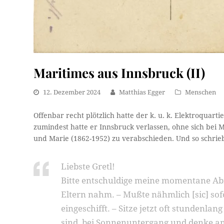
Maritimes aus Innsbruck (II)
12. Dezember 2024
Matthias Egger
Menschen
Offenbar recht plötzlich hatte der k. u. k. Elektroquart
zumindest hatte er Innsbruck verlassen, ohne sich bei 
und Marie (1862-1952) zu verabschieden. Und so schrieb 
Liebste Gretl!
Bitte entschuldige meine momentane Abr
Eltern nahm. – Mußte nähmlich [sic] so
eingeschifft. – Sitze jetzt oft stunde
sind, bei Sonnenuntergang und denke an