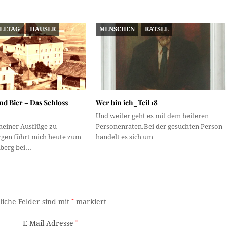
ALLTAG
HÄUSER
MENSCHEN
RÄTSEL
d Bier – Das Schloss
Wer bin ich_Teil 18
Und weiter geht es mit dem heiteren
 meiner Ausflüge zu
Personenraten.Bei der gesuchten Person
rgen führt mich heute zum
handelt es sich um…
nberg bei…
liche Felder sind mit
*
markiert
E-Mail-Adresse
*