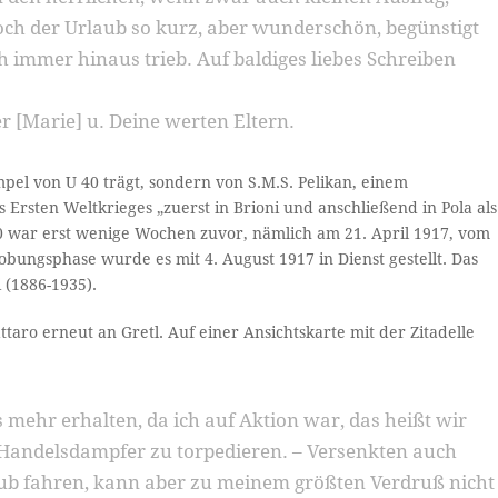
och der Urlaub so kurz, aber wunderschön, begünstigt
h immer hinaus trieb. Auf baldiges liebes Schreiben
r [Marie] u. Deine werten Eltern.
mpel von U 40 trägt, sondern von S.M.S. Pelikan, einem
Ersten Weltkrieges „zuerst in Brioni und anschließend in Pola als
40 war erst wenige Wochen zuvor, nämlich am 21. April 1917, vom
obungsphase wurde es mit 4. August 1917 in Dienst gestellt. Das
 (1886-1935).
aro erneut an Gretl. Auf einer Ansichtskarte mit der Zitadelle
 mehr erhalten, da ich auf Aktion war, das heißt wir
 Handelsdampfer zu torpedieren. – Versenkten auch
laub fahren, kann aber zu meinem größten Verdruß nicht