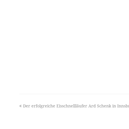
previous
Der erfolgreiche Eisschnellläufer Ard Schenk in Inns
post: