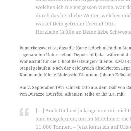
welchen ich nie vergessen werde, war d
durch das herrliche Wetter, welches mic
wartet Dein getreuer Freund Otto.
Herzliche Grüße an Deine liebe Schweste
Bemerkenswert ist, dass die Karte jedoch nicht den Ste
sogenannten Unterseeboot-Depotschiff, das während des 
Wohnschiff für die U-Boot Besatzungen“ diente. S.M.U 
Stapel gelaufen. Nach der erfolgreich absolvierten Erpr
Kommando führte Linienschiffsleutnant Johann Kršnjavi
Am 7. September 1917 schrieb Otto aus dem Golf von Catt
von Durazzo (Durrës), Albanien, teilte er ihr u.a. mit:
[…] Auch Du hast ja lange von mir nichts
sind ausgelaufen, um im Mittelmeer die
11.000 Tonnen. – Jetzt kann ich auf Ur