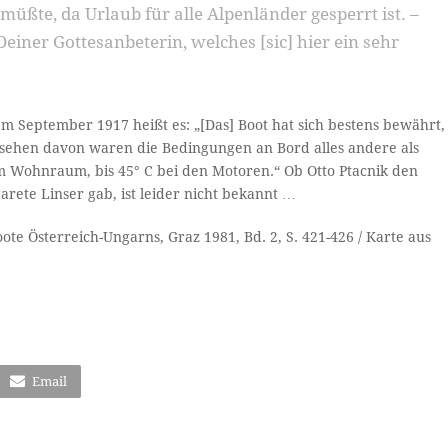
müßte, da Urlaub für alle Alpenländer gesperrt ist. –
Deiner Gottesanbeterin, welches [sic] hier ein sehr
em September 1917 heißt es: „[Das] Boot hat sich bestens bewährt,
sehen davon waren die Bedingungen an Bord alles andere als
im Wohnraum, bis 45° C bei den Motoren.“ Ob Otto Ptacnik den
rete Linser gab, ist leider nicht bekannt …
ote Österreich-Ungarns, Graz 1981, Bd. 2, S. 421-426 / Karte aus
Email