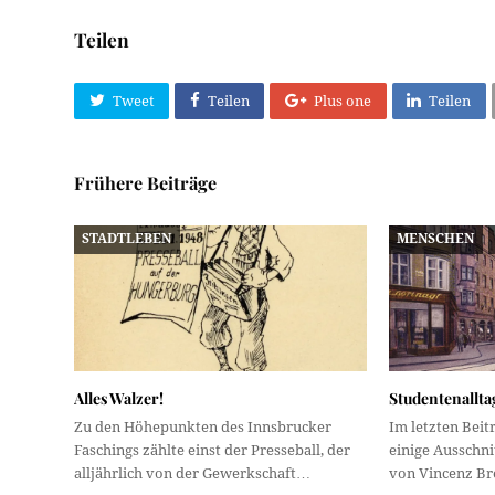
Teilen
Tweet
Teilen
Plus one
Teilen
Frühere Beiträge
STADTLEBEN
MENSCHEN
Alles Walzer!
Studentenalltag
Zu den Höhepunkten des Innsbrucker
Im letzten Beit
Faschings zählte einst der Presseball, der
einige Ausschni
alljährlich von der Gewerkschaft…
von Vincenz 