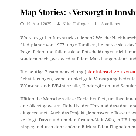
Map Stories: #Versorgt in Inns
19. April 2025
Niko Hofinger
Stadtleben
Wo ist es gut in Innsbruck zu leben? Welche Nachbarschaf
Stadtplaner von 1977 junge Familien, bevor sie sich das 
Regel fielen und fallen solche Entscheidungen nicht 
sondern nach „was wird auf dem Markt angeboten“ und 
Die heutige Zusammenstellung (
hier interaktiv zu konsu
Schattierungen, wobei dunkel gute Versorgung bedeutet
Wünsche sind: IVB-Intervalle, Kindergärten und Schulen
Hätten die Menschen diese Karte benützt, um ihre inne
entvölkert gewesen. Dabei ist der Umstand dass dort o
eingerechnet. Auch das Projekt „lebenswerte Rossau“ w
verfolgt. Dass rund um den Grauen-Stein-Weg in Höttin
hingegen durch den schönen Blick auf den Flughafen m