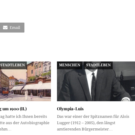
Email
STADTLEBEN
MENSCHEN
STADTLEBEN
 um 1900 (II.)
Olympia-Luis
rag hatte ich Ihnen bereits
Das war einer der Spitznamen für Alois
tte aus der Autobiographie
Lugger (1912 – 2005), den längst
Brehm…
amtierenden Bürgermeister…