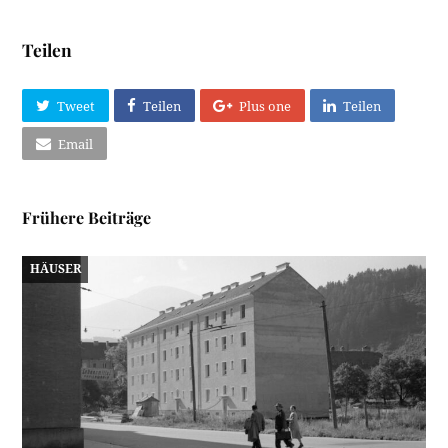
Teilen
Tweet
Teilen
Plus one
Teilen
Email
Frühere Beiträge
HÄUSER