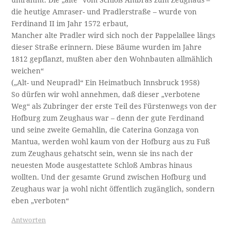
umrahmt. Die „alte“ vom Schloß Ambras zum Zeughaus –
die heutige Amraser- und Pradlerstraße – wurde von
Ferdinand II im Jahr 1572 erbaut,
Mancher alte Pradler wird sich noch der Pappelallee längs
dieser Straße erinnern. Diese Bäume wurden im Jahre
1812 gepflanzt, mußten aber den Wohnbauten allmählich
weichen“
(„Alt- und Neupradl“ Ein Heimatbuch Innsbruck 1958)
So dürfen wir wohl annehmen, daß dieser „verbotene
Weg“ als Zubringer der erste Teil des Fürstenwegs von der
Hofburg zum Zeughaus war – denn der gute Ferdinand
und seine zweite Gemahlin, die Caterina Gonzaga von
Mantua, werden wohl kaum von der Hofburg aus zu Fuß
zum Zeughaus gehatscht sein, wenn sie ins nach der
neuesten Mode ausgestattete Schloß Ambras hinaus
wollten. Und der gesamte Grund zwischen Hofburg und
Zeughaus war ja wohl nicht öffentlich zugänglich, sondern
eben „verboten“
Antworten