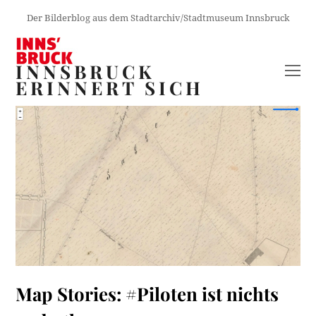
Der Bilderblog aus dem Stadtarchiv/Stadtmuseum Innsbruck
INNSBRUCK
O
ERINNERT SICH
M
M
Map Stories: #Piloten ist nichts