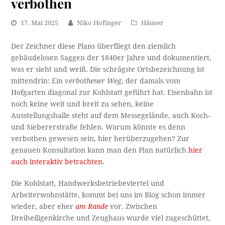
verbothen
17. Mai 2025
Niko Hofinger
Häuser
Der Zeichner diese Plans überfliegt den ziemlich
gebäudelosen Saggen der 1840er Jahre und dokumentiert,
was er sieht und weiß. Die schrägste Ortsbezeichnung ist
mittendrin: Ein
verbothener Weg
, der damals vom
Hofgarten diagonal zur Kohlstatt geführt hat. Eisenbahn ist
noch keine weit und breit zu sehen, keine
Ausstellungshalle steht auf dem Messegelände, auch Koch-
und Siebererstraße fehlen. Warum könnte es denn
verbothen gewesen sein, hier herüberzugehen? Zur
genauen Konsultation kann man den Plan natürlich
hier
auch interaktiv betrachten
.
Die Kohlstatt, Handwerksbetriebeviertel und
Arbeiterwohnstätte, kommt bei uns im Blog schon immer
wieder, aber eher
am Rande
vor. Zwischen
Dreiheiligenkirche und Zeughaus wurde viel zugeschüttet,