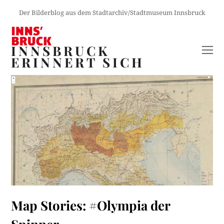
Der Bilderblog aus dem Stadtarchiv/Stadtmuseum Innsbruck
INNSBRUCK
O
ERINNERT SICH
M
M
Map Stories: #Olympia der