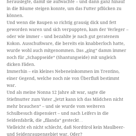
herauslegte, damit sie aufwachte – und dann ganz hinauf
in die Bäume steigen konnte, um das Futter pflücken zu
können.
Und wenn die Raupen so richtig grausig dick und fett
geworden waren und sich verpuppten, kam der Verleger –
oder wie immer – und bezahlte je nach gut geratenem
Kokon. Ausschußware, die bereits ein knabberloch hatte,
wurde wohl auch mitgenommen. Das „ging“ damm immer
noch für „Schappseide“ (Shantungseide) mit ungleich
dicken Fäden.
Immerhin – ein kleines Nebeneinkommen im Trentino,
einer Gegend, welche noch nie von Überfluß bestimmt
war.
Und als meine Nonna 12 Jahre alt war, sagte die
Stiefmutter zum Vater „Jetzt kann ich das Mädchen nicht
mehr brauchen“ – und sie wurde vom weiteren
Schulbesuch dispensiert – und nach Leifers in die
Seidenfabrik, die „filanda“ gesteckt…
Vielleicht eh nicht schlecht, daß Nordtirol kein Maulbeer-
und Seidenraupengebiet war. Oder?