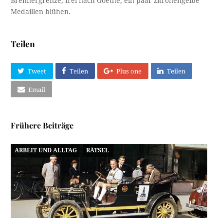
Brennergrenze, frei nach Goethe, ein paar zitronengelbe
Medaillen blühen.
Teilen
Tweet
Teilen
Plus one
Teilen
Email
Frühere Beiträge
ARBEIT UND ALLTAG
RÄTSEL