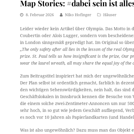
Map Stories: #dabei sein ist alle
8. Februar 2026
Niko Hofinger
Häuser
Leider wieder kein Artikel über Olympia. Das Motto in d
Coubertin oder Alois Lugger, sondern vom bescheidene
in London sinngemäß gepredigt hat. Im Original so überl
„The only safety after all lies in the lesson of the real O
prize. St. Paul tells us how insignificant is the prize, Our
wear the laurel wreath, all may share the equal joy of the 
Zum Beitragstitel inspiriert hat mich der ungewöhnlich
Der Plan selbst ist ordentlich gemacht, farblich in dez
den wichtigen Sehenswürdigkeiten, nein halt, das sind 
Geschäftslokalen in Innsbruck kennen die Besuche von 
die einem solche zwei-Zentimeter-Annoncen um nur 500 
sehr hoch, in so gut wie jedem Geschäft aufliegend, V
es noch vor 10 Jahren als Papierlandkarten (und Hande
Was ist also ungewöhnlich? Dazu muss man das Objekt e