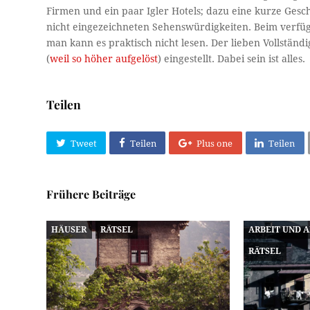
Firmen und ein paar Igler Hotels; dazu eine kurze Gesc
nicht eingezeichneten Sehenswürdigkeiten. Beim verfügb
man kann es praktisch nicht lesen. Der lieben Vollstän
(
weil so höher aufgelöst
) eingestellt. Dabei sein ist alles.
Teilen
Tweet
Teilen
Plus one
Teilen
Frühere Beiträge
HÄUSER
RÄTSEL
ARBEIT UND 
RÄTSEL