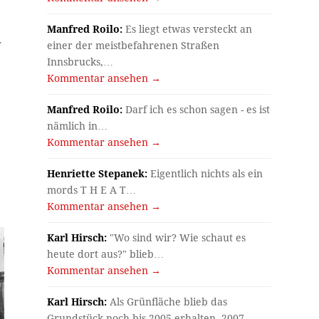
Manfred Roilo:
Es liegt etwas versteckt an
r
einer der meistbefahrenen Straßen
Innsbrucks,…
Kommentar ansehen →
Manfred Roilo:
Darf ich es schon sagen - es ist
nämlich in…
Kommentar ansehen →
Henriette Stepanek:
Eigentlich nichts als ein
mords T H E A T…
Kommentar ansehen →
Karl Hirsch:
"Wo sind wir? Wie schaut es
heute dort aus?" blieb…
Kommentar ansehen →
Karl Hirsch:
Als Grünfläche blieb das
Grundstück noch bis 2005 erhalten, 2007…