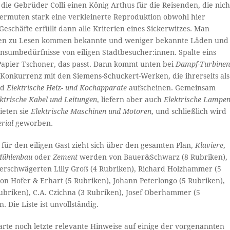
die Gebrüder Colli einen König Arthus für die Reisenden, die nich
vermuten stark eine verkleinerte Reproduktion obwohl hier
 Geschäfte erfüllt dann alle Kriterien eines Sickerwitzes. Man
oben zu Lesen kommen bekannte und weniger bekannte Läden und
nsumbedürfnisse von eiligen Stadtbesucher:innen. Spalte eins
apier Tschoner, das passt. Dann kommt unten bei
Dampf-Turbine
er Konkurrenz mit den Siemens-Schuckert-Werken, die ihrerseits als
nd
Elektrische Heiz- und Kochapparate
aufscheinen. Gemeinsam
ktrische Kabel und Leitungen
, liefern aber auch
Elektrische Lampe
bieten sie
Elektrische
Maschinen und Motoren
, und schließlich wird
rial
geworben.
für den eiligen Gast zieht sich über den gesamten Plan,
Klaviere
,
Mühlenbau
oder
Zement
werden von Bauer&Schwarz (8 Rubriken),
verschwägerten Lilly Groß (4 Rubriken), Richard Holzhammer (5
on Hofer & Erhart (5 Rubriken), Johann Peterlongo (5 Rubriken),
ubriken), C.A. Czichna (3 Rubriken), Josef Oberhammer (5
Die Liste ist unvollständig.
rte noch letzte relevante Hinweise auf einige der vorgenannten