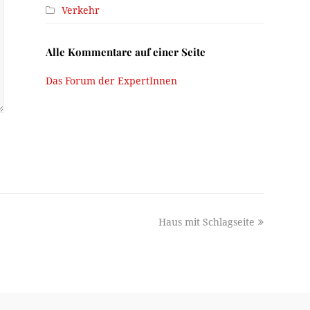
Verkehr
Alle Kommentare auf einer Seite
Das Forum der ExpertInnen
next
Haus mit Schlagseite
post: