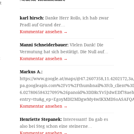
t
karl hirsch:
Danke Herr Roilo, ich hab zwar
Pradl auf Grund der…
Kommentar ansehen →
n
Manni Schneiderbauer:
VIelen Dank! Die
Vermutung hat sich bestätigt. Die Null auf…
n
Kommentar ansehen →
Markus A.:
https://www.google.at/maps/@47.2607358,11.4202172,3a
pa.googleapis.com%2Fv1%2Fthumbnail%3Fcb_client%
6.027806584327095%26panoid%3DDRcYv5JsIwEDf78aeh
entry=ttu&g_ep=EgoyMDI2MDgwMy4wIKXMDSoASAF
Kommentar ansehen →
Henriette Stepanek:
Interessant! Da gab es
also bei Steg schon eine steinerne…
Kommentar ansehen →