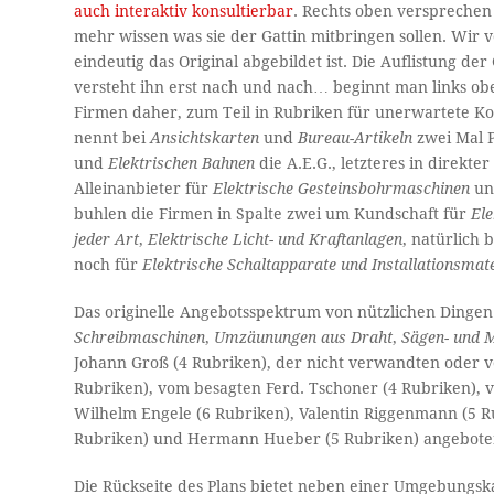
auch interaktiv konsultierbar
. Rechts oben versprechen 
mehr wissen was sie der Gattin mitbringen sollen. Wir 
eindeutig das Original abgebildet ist. Die Auflistung der
versteht ihn erst nach und nach… beginnt man links 
Firmen daher, zum Teil in Rubriken für unerwartete Ko
nennt bei
Ansichtskarten
und
Bureau-Artikeln
zwei Mal P
und
Elektrischen Bahnen
die A.E.G., letzteres in direkt
Alleinanbieter für
Elektrische Gesteinsbohrmaschinen
u
buhlen die Firmen in Spalte zwei um Kundschaft für
Ele
jeder Art
,
Elektrische Licht- und Kraftanlagen
, natürlich 
noch für
Elektrische Schaltapparate und Installationsmate
Das originelle Angebotsspektrum von nützlichen Dingen 
Schreibmaschinen
,
Umzäunungen aus Draht
,
Sägen- und 
Johann Groß (4 Rubriken), der nicht verwandten oder 
Rubriken), vom besagten Ferd. Tschoner (4 Rubriken), v
Wilhelm Engele (6 Rubriken), Valentin Riggenmann (5 R
Rubriken) und Hermann Hueber (5 Rubriken) angeboten. 
Die Rückseite des Plans bietet neben einer Umgebungska