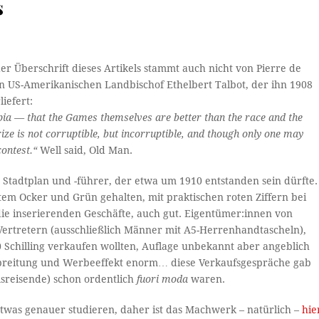
s
er Überschrift dieses Artikels stammt auch nicht von Pierre de
n US-Amerikanischen Landbischof Ethelbert Talbot, der ihn 1908
iefert:
lympia — that the Games themselves are better than the race and the
 prize is not corruptible, but incorruptible, and though only one may
contest.“
Well said, Old Man.
e Stadtplan und -führer, der etwa um 1910 entstanden sein dürfte.
entem Ocker und Grün gehalten, mit praktischen roten Ziffern bei
die inserierenden Geschäfte, auch gut. Eigentümer:innen von
Vertretern (ausschließlich Männer mit A5-Herrenhandtascheln),
Schilling verkaufen wollten, Auflage unbekannt aber angeblich
erbreitung und Werbeeffekt enorm… diese Verkaufsgespräche gab
lsreisende) schon ordentlich
fuori moda
waren.
twas genauer studieren, daher ist das Machwerk – natürlich –
hie