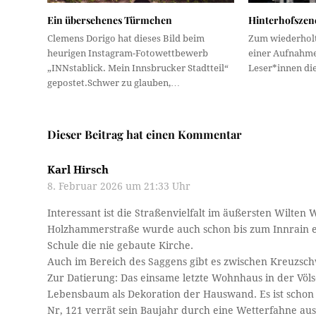
Ein übersehenes Türmchen
Hinterhofszen
Clemens Dorigo hat dieses Bild beim
Zum wiederhol
heurigen Instagram-Fotowettbewerb
einer Aufnahme 
„INNstablick. Mein Innsbrucker Stadtteil“
Leser*innen di
gepostet.Schwer zu glauben,…
Dieser Beitrag hat einen Kommentar
Karl Hirsch
8. Februar 2026 um 21:33 Uhr
Interessant ist die Straßenvielfalt im äußersten Wilten
Holzhammerstraße wurde auch schon bis zum Innrain ei
Schule die nie gebaute Kirche.
Auch im Bereich des Saggens gibt es zwischen Kreuzs
Zur Datierung: Das einsame letzte Wohnhaus in der Völs
Lebensbaum als Dekoration der Hauswand. Es ist schon
Nr, 121 verrät sein Baujahr durch eine Wetterfahne aus 