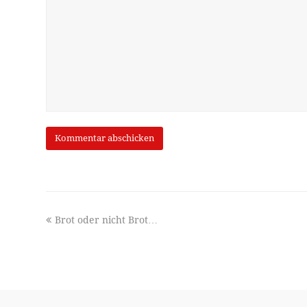
previous
Brot oder nicht Brot…
post: