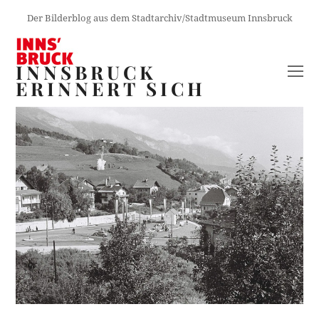
Der Bilderblog aus dem Stadtarchiv/Stadtmuseum Innsbruck
INNSBRUCK
O
ERINNERT SICH
M
M