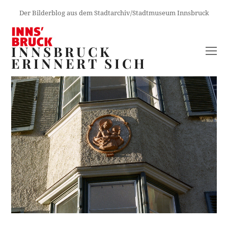
Der Bilderblog aus dem Stadtarchiv/Stadtmuseum Innsbruck
INNSBRUCK
O
ERINNERT SICH
M
M