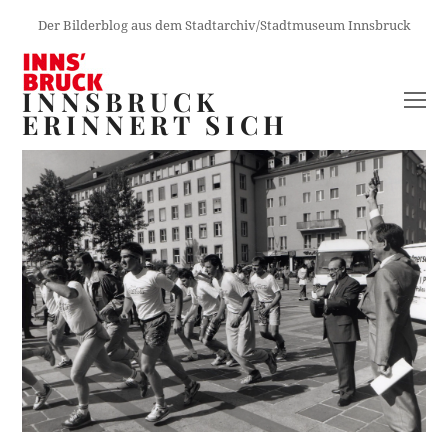
Der Bilderblog aus dem Stadtarchiv/Stadtmuseum Innsbruck
INNSBRUCK
O
ERINNERT SICH
M
M