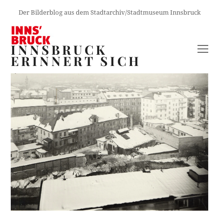
Der Bilderblog aus dem Stadtarchiv/Stadtmuseum Innsbruck
INNSBRUCK
O
ERINNERT SICH
M
M