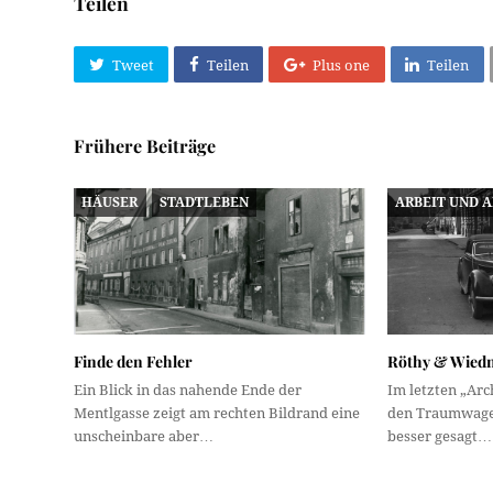
Teilen
Tweet
Teilen
Plus one
Teilen
Frühere Beiträge
HÄUSER
STADTLEBEN
ARBEIT UND 
Finde den Fehler
Röthy & Wied
Ein Blick in das nahende Ende der
Im letzten „Arc
Mentlgasse zeigt am rechten Bildrand eine
den Traumwagen
unscheinbare aber…
besser gesagt…