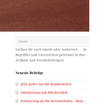
Suche
OK
Neueste Beiträge
Jetzt geht’s um die Bundeswurst
Gärtnerhaus mit Mörderblick
Erinnerung an die Brennerbahn – Kein