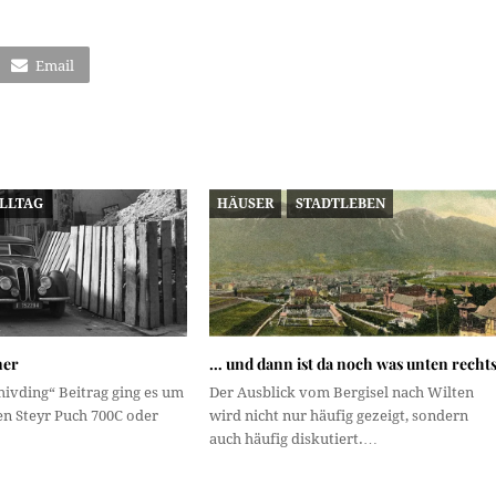
Email
ALLTAG
HÄUSER
STADTLEBEN
ner
… und dann ist da noch was unten rechts
hivding“ Beitrag ging es um
Der Ausblick vom Bergisel nach Wilten
 Steyr Puch 700C oder
wird nicht nur häufig gezeigt, sondern
auch häufig diskutiert.…