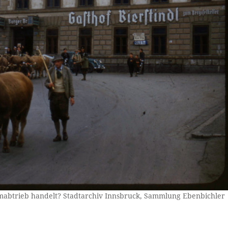
lmabtrieb handelt? Stadtarchiv Innsbruck, Sammlung Ebenbichler