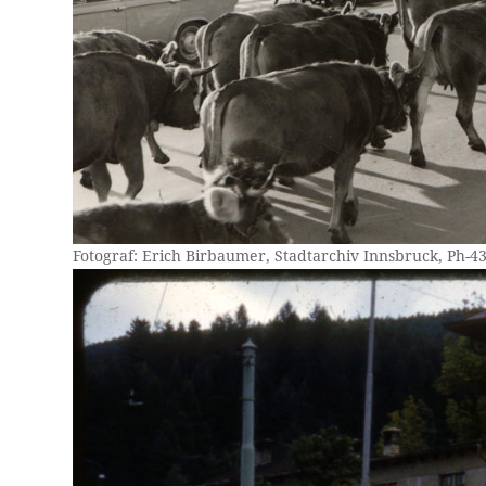
Fotograf: Erich Birbaumer, Stadtarchiv Innsbruck, Ph-4