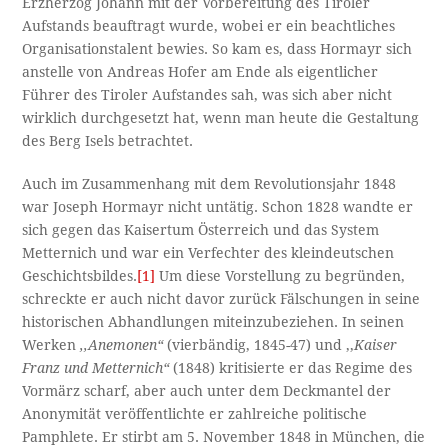
Erzherzog Johann mit der Vorbereitung des Tiroler
Aufstands beauftragt wurde, wobei er ein beachtliches
Organisationstalent bewies. So kam es, dass Hormayr sich
anstelle von Andreas Hofer am Ende als eigentlicher
Führer des Tiroler Aufstandes sah, was sich aber nicht
wirklich durchgesetzt hat, wenn man heute die Gestaltung
des Berg Isels betrachtet.
Auch im Zusammenhang mit dem Revolutionsjahr 1848
war Joseph Hormayr nicht untätig. Schon 1828 wandte er
sich gegen das Kaisertum Österreich und das System
Metternich und war ein Verfechter des kleindeutschen
Geschichtsbildes.
[1]
Um diese Vorstellung zu begründen,
schreckte er auch nicht davor zurück Fälschungen in seine
historischen Abhandlungen miteinzubeziehen. In seinen
Werken
,,Anemonen“
(vierbändig, 1845-47) und ,,
Kaiser
Franz und Metternich“
(1848) kritisierte er das Regime des
Vormärz scharf, aber auch unter dem Deckmantel der
Anonymität veröffentlichte er zahlreiche politische
Pamphlete. Er stirbt am 5. November 1848 in München, die