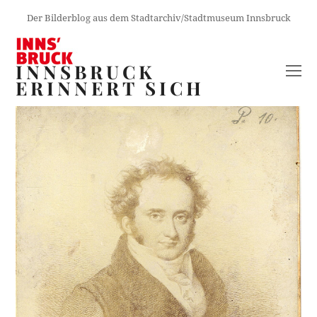
Der Bilderblog aus dem Stadtarchiv/Stadtmuseum Innsbruck
INNSBRUCK
O
ERINNERT SICH
M
M