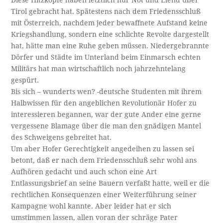
Diese Hitzköpfe haben letztlich nur Not und Elend über
Tirol gebracht hat. Spätestens nach dem Friedensschluß
mit Österreich, nachdem jeder bewaffnete Aufstand keine
Kriegshandlung, sondern eine schlichte Revolte dargestellt
hat, hätte man eine Ruhe geben müssen. Niedergebrannte
Dörfer und Städte im Unterland beim Einmarsch echten
Militärs hat man wirtschaftlich noch jahrzehntelang
gespürt.
Bis sich – wunderts wen? -deutsche Studenten mit ihrem
Halbwissen für den angeblichen Revolutionär Hofer zu
interessieren begannen, war der gute Ander eine gerne
vergessene Blamage über die man den gnädigen Mantel
des Schweigens gebreitet hat.
Um aber Hofer Gerechtigkeit angedeihen zu lassen sei
betont, daß er nach dem Friedensschluß sehr wohl ans
Aufhören gedacht und auch schon eine Art
Entlassungsbrief an seine Bauern verfaßt hatte, weil er die
rechtlichen Konsequenzen einer Weiterführung seiner
Kampagne wohl kannte. Aber leider hat er sich
umstimmen lassen, allen voran der schräge Pater