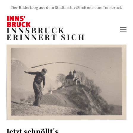
Der Bilderblog aus dem Stadtarchiv/Stadtmuseum Innsbruck
INNSBRUCK
O
ERINNERT SICH
M
M
Jetzt schnöllt´s