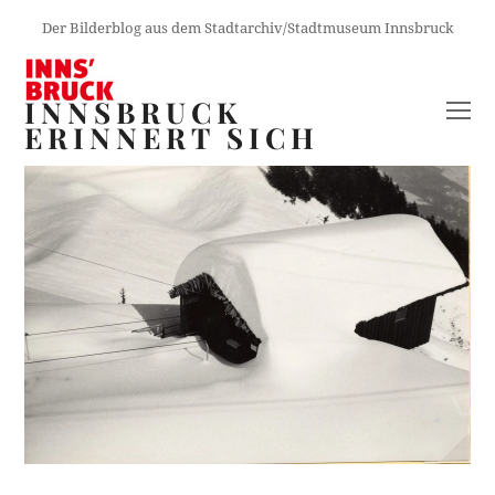
Der Bilderblog aus dem Stadtarchiv/Stadtmuseum Innsbruck
INNSBRUCK
O
ERINNERT SICH
M
M