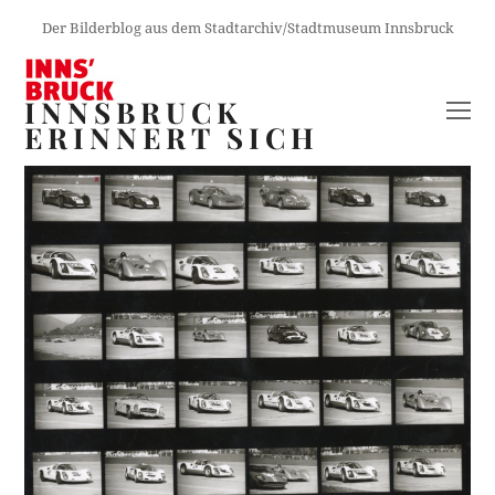
Der Bilderblog aus dem Stadtarchiv/Stadtmuseum Innsbruck
INNSBRUCK
O
ERINNERT SICH
M
M