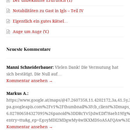
Der unbekannte Erdrutsch (1)
Notabilitäten zu Gast in Igls – Teil IV
Eigentlich ein gutes Rätsel…
Auge um Auge (V.)
Neueste Kommentare
Manni Schneiderbauer:
VIelen Dank! Die Vermutung hat
sich bestätigt. Die Null auf…
Kommentar ansehen →
Markus A.:
https://www.google.at/maps/@47.2607358,11.4202172,3a,41.5y
pa.googleapis.com%2Fv1%2Fthumbnail%3Fcb_client%3Dmap
6.027806584327095%26panoid%3DDRcYv5JsIwEDf78aeh19Fg%
entry=ttu&g_ep=EgoyMDI2MDgwMy4wIKXMDSoASAFQAw%3
Kommentar ansehen →