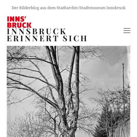
Der Bilderblog aus dem Stadtarchiv/Stadtmuseum Innsbruck
INNSBRUCK
O
ERINNERT SICH
M
M