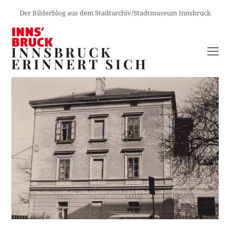
Der Bilderblog aus dem Stadtarchiv/Stadtmuseum Innsbruck
INNSBRUCK
O
ERINNERT SICH
M
M