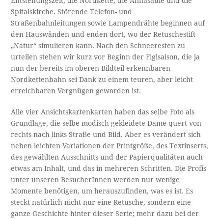
Entstehungszeit, die Nordkette, die Annasäule und die
Spitalskirche. Störende Telefon- und
Straßenbahnleitungen sowie Lampendrähte beginnen auf
den Hauswänden und enden dort, wo der Retuschestift
„Natur“ simulieren kann. Nach den Schneeresten zu
urteilen stehen wir kurz vor Beginn der Figlsaison, die ja
nun der bereits im oberen Bildteil erkennbaren
Nordkettenbahn sei Dank zu einem teuren, aber leicht
erreichbaren Vergnügen geworden ist.
Alle vier Ansichtskartenkarten haben das selbe Foto als
Grundlage, die selbe modisch gekleidete Dame quert von
rechts nach links Straße und Bild. Aber es verändert sich
neben leichten Variationen der Printgröße, des Textinserts,
des gewählten Ausschnitts und der Papierqualitäten auch
etwas am Inhalt, und das in mehreren Schritten. Die Profis
unter unseren BesucherInnen werden nur wenige
Momente benötigen, um herauszufinden, was es ist. Es
steckt natürlich nicht nur eine Retusche, sondern eine
ganze Geschichte hinter dieser Serie; mehr dazu bei der