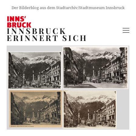
Der Bilderblog aus dem Stadtarchiv/Stadtmuseum Innsbruck
INNSBRUCK
O
ERINNERT SICH
M
M