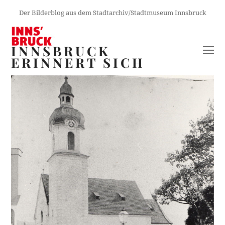
Der Bilderblog aus dem Stadtarchiv/Stadtmuseum Innsbruck
INNSBRUCK
O
ERINNERT SICH
M
M