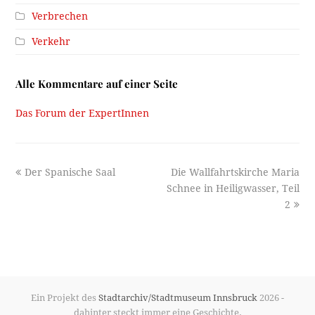
Verbrechen
Verkehr
Alle Kommentare auf einer Seite
Das Forum der ExpertInnen
previous
next
Der Spanische Saal
Die Wallfahrtskirche Maria
post:
post:
Schnee in Heiligwasser, Teil
2
Ein Projekt des
Stadtarchiv/Stadtmuseum Innsbruck
2026 -
dahinter steckt immer eine Geschichte.