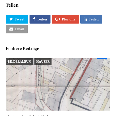
Teilen
Tweet
Teilen
Plus one
Teilen
Email
Frühere Beiträge
BILDERALBUM
HÄUSER