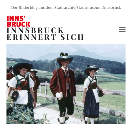
Der Bilderblog aus dem Stadtarchiv/Stadtmuseum Innsbruck
INNSBRUCK
O
ERINNERT SICH
M
M