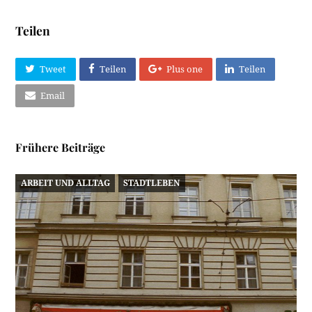
Teilen
Tweet
Teilen
Plus one
Teilen
Email
Frühere Beiträge
ARBEIT UND ALLTAG
STADTLEBEN