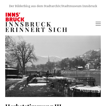
Der Bilderblog aus dem Stadtarchiv/Stadtmuseum Innsbruck
INNSBRUCK
O
ERINNERT SICH
M
M