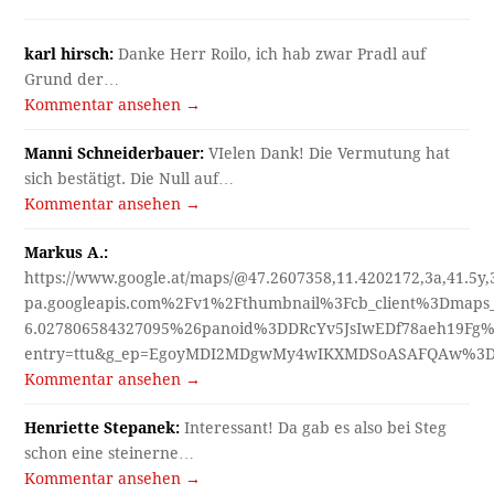
karl hirsch:
Danke Herr Roilo, ich hab zwar Pradl auf
Grund der…
Kommentar ansehen →
Manni Schneiderbauer:
VIelen Dank! Die Vermutung hat
sich bestätigt. Die Null auf…
Kommentar ansehen →
Markus A.:
https://www.google.at/maps/@47.2607358,11.4202172,3a,41.5y
pa.googleapis.com%2Fv1%2Fthumbnail%3Fcb_client%3Dmap
6.027806584327095%26panoid%3DDRcYv5JsIwEDf78aeh19Fg%
entry=ttu&g_ep=EgoyMDI2MDgwMy4wIKXMDSoASAFQAw%3
Kommentar ansehen →
Henriette Stepanek:
Interessant! Da gab es also bei Steg
schon eine steinerne…
Kommentar ansehen →