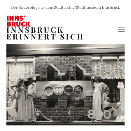
Der Bilderblog aus dem Stadtarchiv/Stadtmuseum Innsbruck
INNSBRUCK
O
ERINNERT SICH
M
M