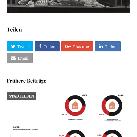
Teilen
Tweet
Teilen
Plus one
Teilen
Email
Frühere Beiträge
STADTLEBEN