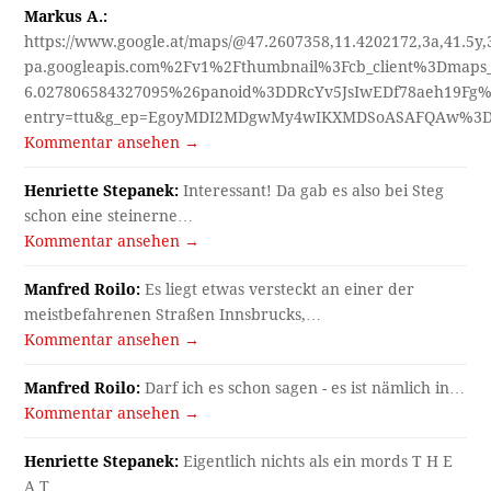
Markus A.:
https://www.google.at/maps/@47.2607358,11.4202172,3a,41.5y
pa.googleapis.com%2Fv1%2Fthumbnail%3Fcb_client%3Dmap
6.027806584327095%26panoid%3DDRcYv5JsIwEDf78aeh19Fg%
entry=ttu&g_ep=EgoyMDI2MDgwMy4wIKXMDSoASAFQAw%3
Kommentar ansehen →
Henriette Stepanek:
Interessant! Da gab es also bei Steg
schon eine steinerne…
Kommentar ansehen →
Manfred Roilo:
Es liegt etwas versteckt an einer der
meistbefahrenen Straßen Innsbrucks,…
Kommentar ansehen →
Manfred Roilo:
Darf ich es schon sagen - es ist nämlich in…
Kommentar ansehen →
Henriette Stepanek:
Eigentlich nichts als ein mords T H E
A T…