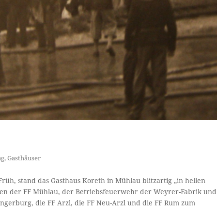
ag
,
Gasthäuser
rüh, stand das Gasthaus Koreth in Mühlau blitzartig „in hellen
n der FF Mühlau, der Betriebsfeuerwehr der Weyrer-Fabrik und
ngerburg, die FF Arzl, die FF Neu-Arzl und die FF Rum zum