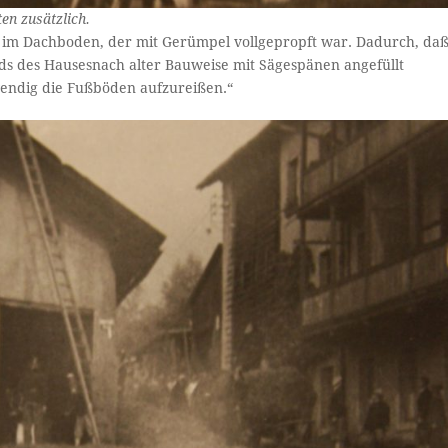
en zusätzlich.
en im Dachboden, der mit Gerümpel vollgepropft war. Dadurch, da
s des Hausesnach alter Bauweise mit Sägespänen angefüllt
endig die Fußböden aufzureißen.“