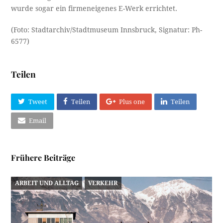
wurde sogar ein firmeneigenes E-Werk errichtet.
(Foto: Stadtarchiv/Stadtmuseum Innsbruck, Signatur: Ph-
6577)
Teilen
Tweet
Teilen
Plus one
Teilen
Email
Frühere Beiträge
ARBEIT UND ALLTAG
VERKEHR