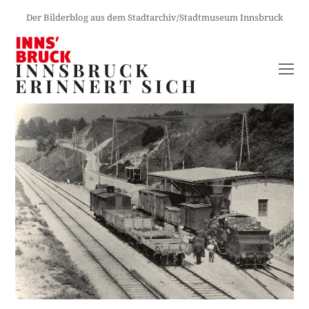
Der Bilderblog aus dem Stadtarchiv/Stadtmuseum Innsbruck
INNSBRUCK
O
ERINNERT SICH
M
M