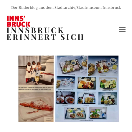
Der Bilderblog aus dem Stadtarchiv/Stadtmuseum Innsbruck
INNSBRUCK
O
ERINNERT SICH
M
M