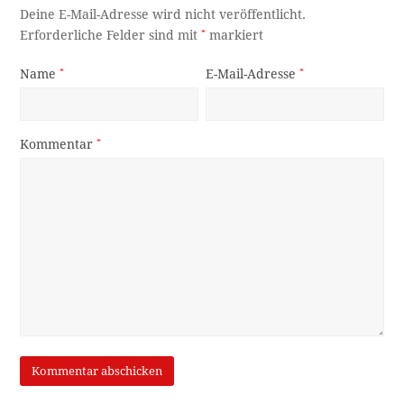
Männerportrait
Hinaus ins Land (153)
Ein Glockenrätsel für Sie
Leopold Stastny: Schülerliga und Lebensabend (1975-
1996)
Erinnerung an die Brennerbahn – Steg und die Spitzen
des Schlern
Neueste Kommentare
Henriette Stepanek:
Die Josef-Pöll-Straße! Da wohnten
einige Postbeamte - vom Rechnungsdirektor der…
Kommentar ansehen →
Manni Schneiderbauer:
Ja, wenn man weiß was da steht,
dann kann man…