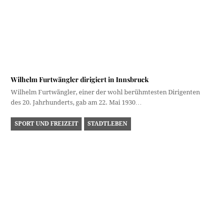
schlecht. Nach Tivoli und Baggersee in…
Dieser Beitrag hat 2 Kommentare
alfred figallo
30. März 2020 um 15:02 Uhr
Ganz ganz toll es ist super was da gemacht wurde
Antworten
Thomas Fink
8. Februar 2024 um 17:08 Uhr
Also, mir warn – anfangs – der Dotterbichl (wie i aber vom
Herrn Roilo glernt hab – Dodlbichl) und dann – gesteigert –
der Steilhang beim Pradler Friedhof und dann – weitere
Steigerung – die Ferrariwiesn liaber. Da bin i oigstochn –