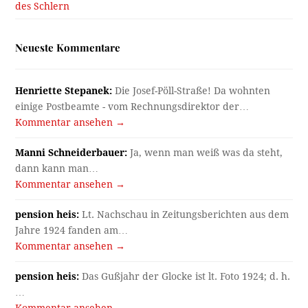
karl hirsch:
Irgendwie gefällt mir dieses Thema. Im
Beitrag https://innsbruck-erinnert.at/blick-vom-bergisel/
sieht man…
Kommentar ansehen →
karl hirsch:
Ich glaub, man kann unter Opferung des Rests
sogar Bahnhof…
Kommentar ansehen →
Manfred Roilo:
Zusammenfassung: Herr Walter hatte
recht, es handelt sich um keine…
Kommentar ansehen →
Archiv
Archiv