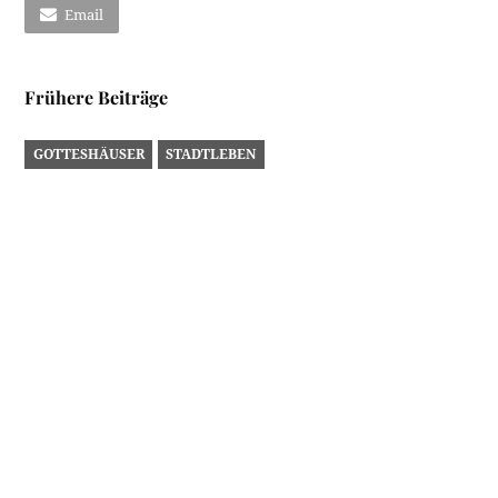
GOTTESHÄUSER
STADTLEBEN
Weihnachtskrippen in Innsbrucker Kirchen V: Dom
Die Weihnachtszeit ist eine ganz besondere Zeit. Der Duft von
Lebkuchen liegt in der Luft,…
MENSCHEN
STADTLEBEN