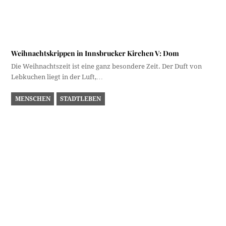
Wilhelm Furtwängler dirigiert in Innsbruck
Wilhelm Furtwängler, einer der wohl berühmtesten Dirigenten
des 20. Jahrhunderts, gab am 22. Mai 1930…
SPORT UND FREIZEIT
STADTLEBEN
Und wiedermal: Sommer, Sonne, Natterer See
Die Bademöglichkeiten rund um Innsbruck sind doch gar nicht