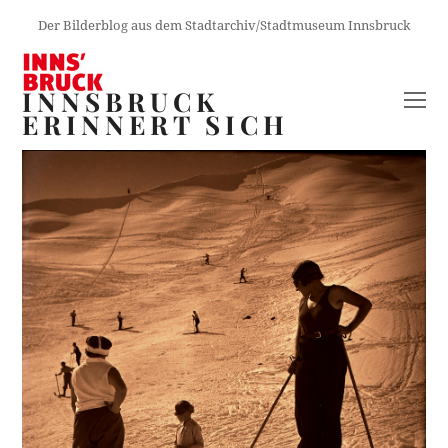
Der Bilderblog aus dem Stadtarchiv/Stadtmuseum Innsbruck
INNSBRUCK
O
ERINNERT SICH
M
M