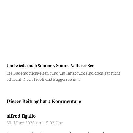
hinter vorgehaltener Hand hams alle gsagt: „Jetzt kimmt
wieder der Ferrari aus Pradl !“ (Freilich erscht als i die
Pradler Staatsbürgerschaft kriegt hab).
Antworten
Schreibe einen Kommentar
Deine E-Mail-Adresse wird nicht veröffentlicht.
Erforderliche Felder sind mit
*
markiert
Name
*
E-Mail-Adresse
*
Kommentar
*