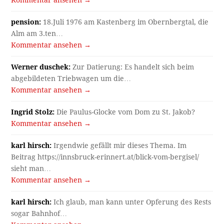
Kategorien
Allgemein
Arbeit und Alltag
Bilderalbum
Gasthäuser
Gotteshäuser
Häuser
Kanal
Kriegsende 1945
Literatur
Menschen
Rätsel